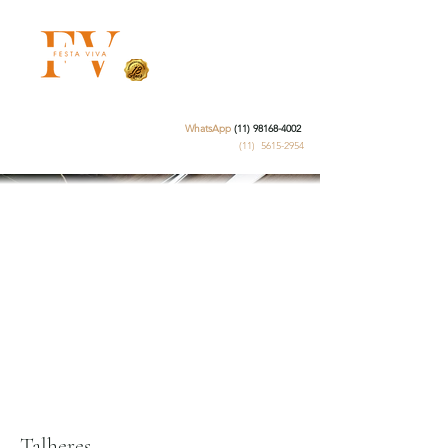
Aluguel de Materiais para Eventos
WhatsApp
(11) 98168-4002
(11)
5615-2954
Talheres